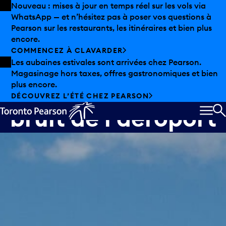
Skip to offers
Passer au contenu principal
Nouveau : mises à jour en temps réel sur les vols via
WhatsApp — et n’hésitez pas à poser vos questions à
Pearson sur les restaurants, les itinéraires et bien plus
encore.
COMMENCEZ À CLAVARDER
Les aubaines estivales sont arrivées chez Pearson.
Magasinage hors taxes, offres gastronomiques et bien
Comprendre le
plus encore.
DÉCOUVREZ L’ÉTÉ CHEZ PEARSON
bruit de l’aéroport
MEN
R