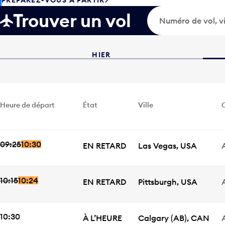
PRÉPAREZ-VOUS À PARTIR
Numéro de vol, v
Trouver un vol
HIER
Heure de départ
État
Ville
09:25
10:30
Heure de départ
ÉTAT
Ville
EN RETARD
Las Vegas
,
USA
10:15
10:24
Heure de départ
ÉTAT
Ville
EN RETARD
Pittsburgh
,
USA
HEURE DE DÉPART
10:30
ÉTAT
Ville
À L’HEURE
Calgary
(AB)
,
CAN