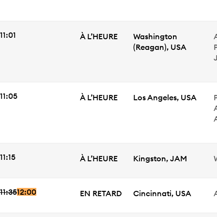
HEURE DE DÉPART
11:01
ÉTAT
Ville
À L’HEURE
Washington
(Reagan)
,
USA
P
HEURE DE DÉPART
11:05
ÉTAT
Ville
À L’HEURE
Los Angeles
,
USA
P
HEURE DE DÉPART
11:15
ÉTAT
Ville
À L’HEURE
Kingston
,
JAM
11:35
12:00
Heure de départ
ÉTAT
Ville
EN RETARD
Cincinnati
,
USA