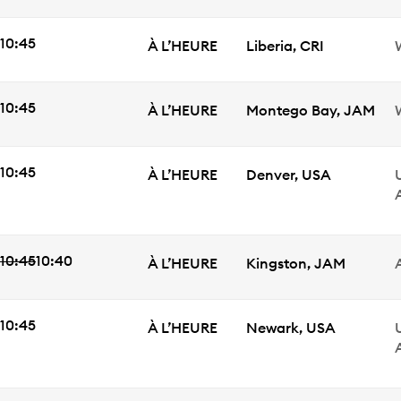
HEURE DE DÉPART
10:45
ÉTAT
Ville
À L’HEURE
Liberia
,
CRI
HEURE DE DÉPART
10:45
ÉTAT
Ville
À L’HEURE
Montego Bay
,
JAM
HEURE DE DÉPART
10:45
ÉTAT
Ville
À L’HEURE
Denver
,
USA
U
10:45
10:40
Heure de départ
ÉTAT
Ville
À L’HEURE
Kingston
,
JAM
HEURE DE DÉPART
10:45
ÉTAT
Ville
À L’HEURE
Newark
,
USA
U