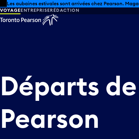
Skip to offers
Passer au contenu principal
Les aubaines estivales sont arrivées chez Pearson. Maga
VOYAGE
ENTREPRISE
RÉDACTION
Départs
de
Pearson