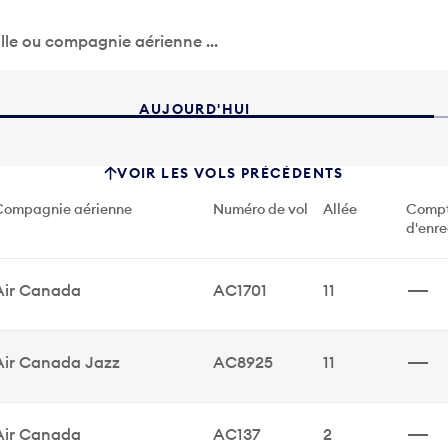
ille ou compagnie aérienne ...
AUJOURD'HUI
VOIR LES VOLS PRÉCÉDENTS
Compagnie aérienne
Numéro de vol
Allée
Compt
d'enr
Compagnie aérienne
Numéro de vol
Allée
Compt
Air Canada
AC1701
11
Compagnie aérienne
Numéro de vol
Allée
Compt
Air Canada Jazz
AC8925
11
Compagnie aérienne
Numéro de vol
Allée
Compt
Air Canada
AC137
2