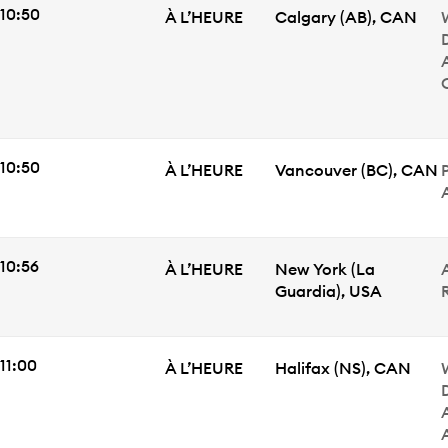
HEURE DE DÉPART
10:50
ÉTAT
Ville
À L’HEURE
Calgary
(AB)
,
CAN
D
HEURE DE DÉPART
10:50
ÉTAT
Ville
À L’HEURE
Vancouver
(BC)
,
CAN
P
HEURE DE DÉPART
10:56
ÉTAT
Ville
À L’HEURE
New York
(La
Guardia)
,
USA
R
HEURE DE DÉPART
11:00
ÉTAT
Ville
À L’HEURE
Halifax
(NS)
,
CAN
D