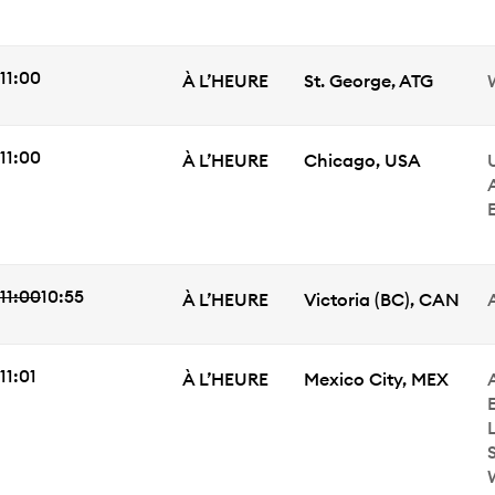
HEURE DE DÉPART
11:00
ÉTAT
Ville
À L’HEURE
St. George
,
ATG
HEURE DE DÉPART
11:00
ÉTAT
Ville
À L’HEURE
Chicago
,
USA
U
11:00
10:55
Heure de départ
ÉTAT
Ville
À L’HEURE
Victoria
(BC)
,
CAN
HEURE DE DÉPART
11:01
ÉTAT
Ville
À L’HEURE
Mexico City
,
MEX
E