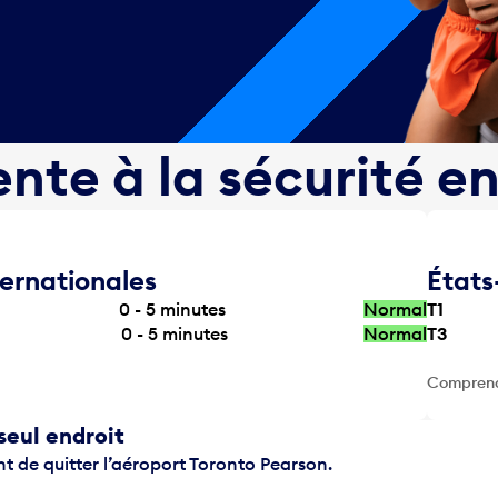
nte à la sécurité e
ternationales
États
0 - 5
minutes
Normal
T1
0 - 5
minutes
Normal
T3
Comprend 
seul endroit
t de quitter l’aéroport Toronto Pearson.