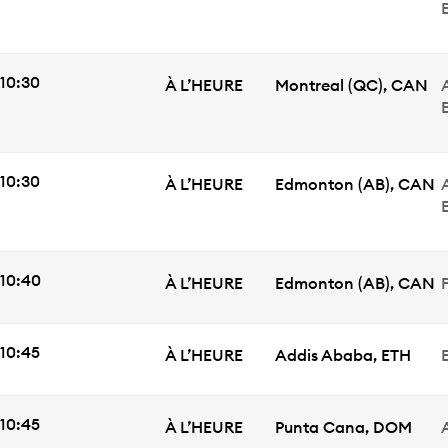
HEURE DE DÉPART
10:30
ÉTAT
Ville
À L’HEURE
Montreal
(QC)
,
CAN
HEURE DE DÉPART
10:30
ÉTAT
Ville
À L’HEURE
Edmonton
(AB)
,
CAN
HEURE DE DÉPART
10:40
ÉTAT
Ville
À L’HEURE
Edmonton
(AB)
,
CAN
F
HEURE DE DÉPART
10:45
ÉTAT
Ville
À L’HEURE
Addis Ababa
,
ETH
E
HEURE DE DÉPART
10:45
ÉTAT
Ville
À L’HEURE
Punta Cana
,
DOM