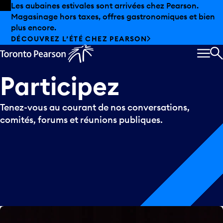
Skip to offers
Passer au contenu principal
Les aubaines estivales sont arrivées chez Pearson.
Magasinage hors taxes, offres gastronomiques et bien
plus encore.
DÉCOUVREZ L’ÉTÉ CHEZ PEARSON
MEN
R
Participez
Tenez-vous au courant de nos conversations,
comités, forums et réunions publiques.