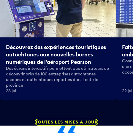
Découvrez des expériences touristiques
Fait
autochtones aux nouvelles bornes
amba
Conna
numériques de l’aéroport Pearson
une e
Des écrans interactifs permettent aux utilisateurs de
accom
découvrir près de 100 entreprises autochtones
uniques et authentiques réparties dans toute la
province
28 juil.
22 jui
TOUTES LES MISES À JOUR