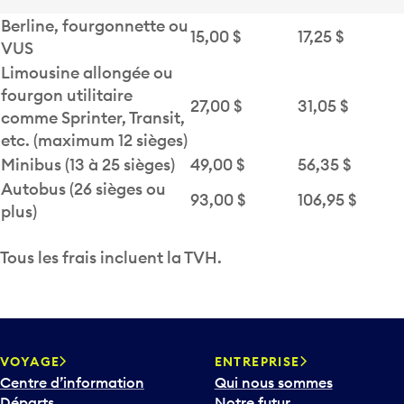
Berline, fourgonnette ou
15,00 $
17,25 $
VUS
Limousine allongée ou
fourgon utilitaire
27,00 $
31,05 $
comme Sprinter, Transit,
etc. (maximum 12 sièges)
Minibus (13 à 25 sièges)
49,00 $
56,35 $
Autobus (26 sièges ou
93,00 $
106,95 $
plus)
Tous les frais incluent la TVH.
VOYAGE
ENTREPRISE
Centre d’information
Qui nous sommes
Départs
Notre futur