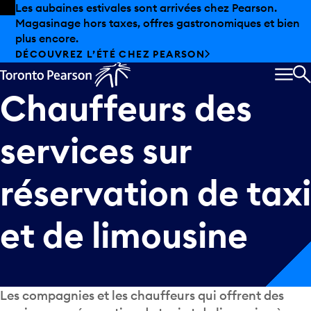
Skip to offers
Passer au contenu principal
Les aubaines estivales sont arrivées chez Pearson.
Magasinage hors taxes, offres gastronomiques et bien
plus encore.
DÉCOUVREZ L’ÉTÉ CHEZ PEARSON
MEN
R
Chauffeurs
des
services
sur
réservation
de
taxi
et
de
limousine
Les compagnies et les chauffeurs qui offrent des