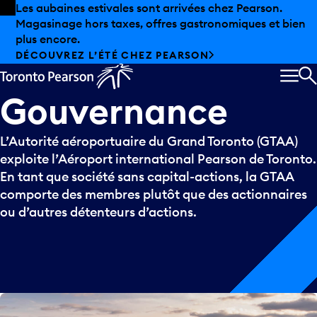
Skip to offers
Passer au contenu principal
Les aubaines estivales sont arrivées chez Pearson.
Magasinage hors taxes, offres gastronomiques et bien
plus encore.
DÉCOUVREZ L’ÉTÉ CHEZ PEARSON
MEN
R
Gouvernance
L’Autorité aéroportuaire du Grand Toronto (GTAA)
exploite l’Aéroport international Pearson de Toronto.
En tant que société sans capital-actions, la GTAA
comporte des membres plutôt que des actionnaires
ou d’autres détenteurs d’actions.