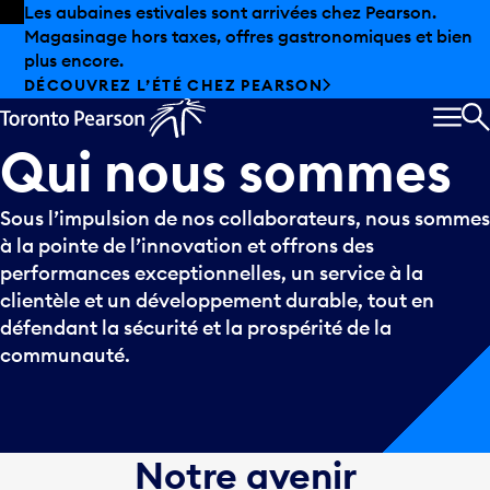
Skip to offers
Passer au contenu principal
Les aubaines estivales sont arrivées chez Pearson.
Magasinage hors taxes, offres gastronomiques et bien
plus encore.
DÉCOUVREZ L’ÉTÉ CHEZ PEARSON
MEN
R
Qui
nous
sommes
Sous l’impulsion de nos collaborateurs, nous sommes
à la pointe de l’innovation et offrons des
performances exceptionnelles, un service à la
clientèle et un développement durable, tout en
défendant la sécurité et la prospérité de la
communauté.
Notre avenir