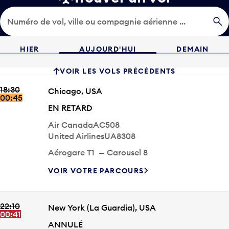
Numéro de vol, ville ou compagnie aérienne ...
HIER
AUJOURD'HUI
DEMAIN
VOIR LES VOLS PRÉCÉDENTS
18:30
Heure d'arrivée
Ville
Chicago
,
USA
00:45
ÉTAT
EN RETARD
Compagnie aérienne
Numéro de vol
Air Canada
AC508
Compagnie aérienne
Numéro de vol
United Airlines
UA8308
Carousel
Aérogare
T1
—
Carousel
8
VOIR VOTRE PARCOURS
18:30
00:45
HEURE D'ARRIVÉE
ÉTAT
EN RETA
CHICAGO
,
USA
COMPAGNIE AÉRIENNE
AIR CANADA
NUMÉRO
UNITED AIRLINES
UA8308
AÉROGARE
T1
CAROUSEL
8
22:10
Heure d'arrivée
Ville
New York
(La Guardia)
,
USA
00:41
ÉTAT
ANNULÉ