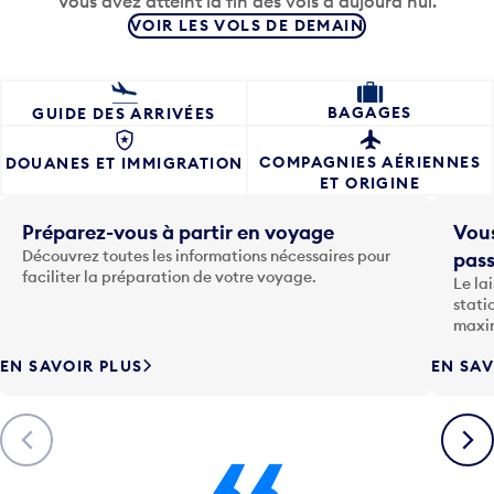
Vous avez atteint la fin des vols d'aujourd'hui.
VOIR LES VOLS DE DEMAIN
BAGAGES
GUIDE DES ARRIVÉES
COMPAGNIES AÉRIENNES
DOUANES ET IMMIGRATION
ET ORIGINE
Préparez-vous à partir en voyage
Vous
Découvrez toutes les informations nécessaires pour
pas
faciliter la préparation de votre voyage.
Le la
stati
maxim
EN SAVOIR PLUS
EN SAV
Précédent
Suiva