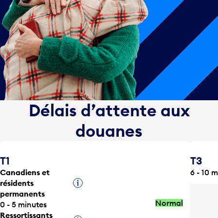
Délais d’attente aux
douanes
T1
T3
Canadiens et
6 - 10 
résidents
Infobulle
permanents
Normal
0 - 5 minutes
Ressortissants