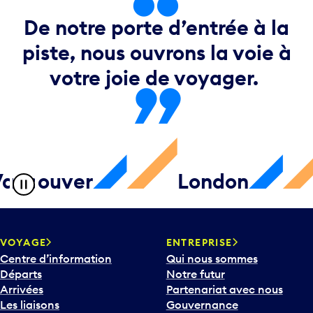
De notre porte d’entrée à la
piste, nous ouvrons la voie à
votre joie de voyager.
couver
London
D
VOYAGE
ENTREPRISE
Centre d’information
Qui nous sommes
Départs
Notre futur
Arrivées
Partenariat avec nous
Les liaisons
Gouvernance