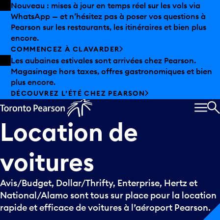
Skip to offers
Passer au contenu principal
Nouveau : mises à jour en temps réel sur les vols via
WhatsApp — et n’hésitez pas à poser vos questions à
Pearson sur les restaurants, les itinéraires et bien plus
encore.
COMMENCEZ À CLAVARDER
Les aubaines estivales sont arrivées chez Pearson.
Magasinage hors taxes, offres gastronomiques et bien
plus encore.
DÉCOUVREZ L’ÉTÉ CHEZ PEARSON
MEN
R
Location
de
voitures
Avis/Budget, Dollar/Thrifty, Enterprise, Hertz et
National/Alamo sont tous sur place pour la location
rapide et efficace de voitures à l’aéroport Pearson.