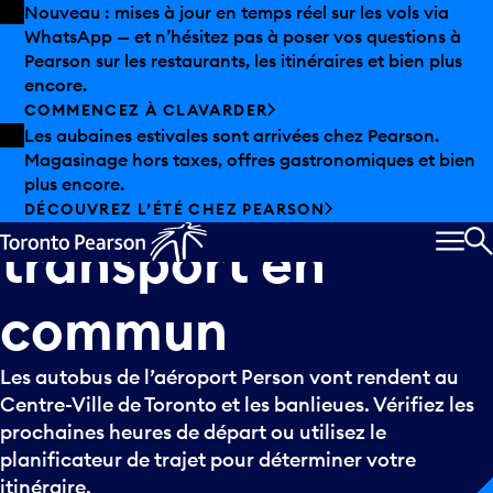
Skip to offers
Passer au contenu principal
Nouveau : mises à jour en temps réel sur les vols via
WhatsApp — et n’hésitez pas à poser vos questions à
Pearson sur les restaurants, les itinéraires et bien plus
encore.
COMMENCEZ À CLAVARDER
Les aubaines estivales sont arrivées chez Pearson.
Magasinage hors taxes, offres gastronomiques et bien
Autobus
du
plus encore.
DÉCOUVREZ L’ÉTÉ CHEZ PEARSON
transport
en
MEN
R
commun
Les autobus de l’aéroport Person vont rendent au
Centre-Ville de Toronto et les banlieues. Vérifiez les
prochaines heures de départ ou utilisez le
planificateur de trajet pour déterminer votre
itinéraire.