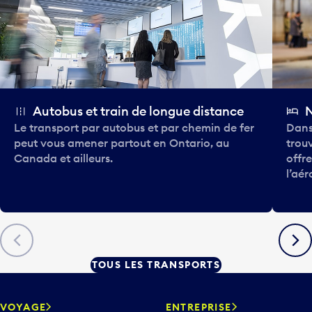
Autobus et train de longue distance
N
Le transport par autobus et par chemin de fer
Dans
peut vous amener partout en Ontario, au
trouv
Canada et ailleurs.
offr
l’aér
Précédent
Suiva
TOUS LES TRANSPORTS
VOYAGE
ENTREPRISE