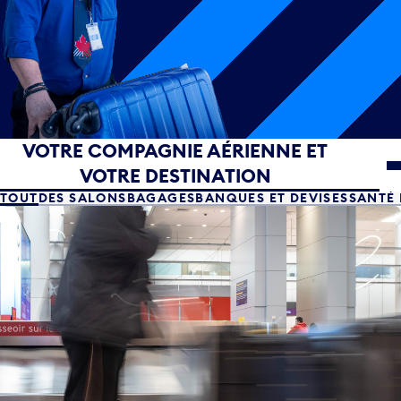
Votre compagnie aérienne et votre destination
VOTRE COMPAGNIE AÉRIENNE ET
VOTRE DESTINATION
TOUT
DES SALONS
BAGAGES
BANQUES ET DEVISES
SANTÉ 