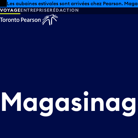
Skip to offers
Passer au contenu principal
Les aubaines estivales sont arrivées chez Pearson. Maga
VOYAGE
ENTREPRISE
RÉDACTION
Magasinag