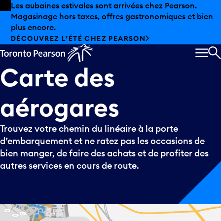
Skip to offers
Passer au contenu principal
Les aubaines estivales sont arrivées chez Pearson.
Magasinage hors taxes, offres gastronomiques et bien
plus encore.
DÉCOUVREZ L’ÉTÉ CHEZ PEARSON
MEN
R
Carte
des
aérogares
Trouvez votre chemin du linéaire à la porte
d’embarquement et ne ratez pas les occasions de
bien manger, de faire des achats et de profiter des
autres services en cours de route.