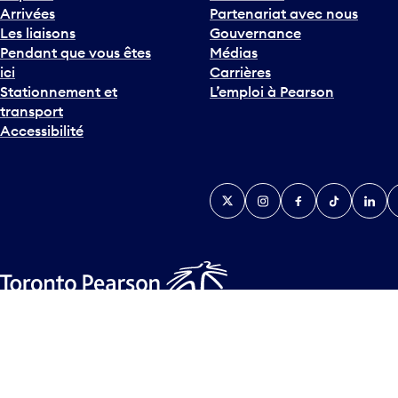
Arrivées
Partenariat avec nous
Les liaisons
Gouvernance
Pendant que vous êtes
Médias
ici
Carrières
Stationnement et
L’emploi à Pearson
transport
Accessibilité
Twitter
Instagram
Facebook
TikTok
Linked
Y
Plan d’accessibilité
Déclaration d’accessibilité
Plan sur les la
© Tous droits réservés
2026
Greater Toronto Airports Author