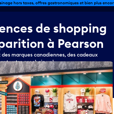
sinage hors taxes, offres gastronomiques et bien plus encor
iences
de
shopping
parition
à
Pearson
t des marques canadiennes, des cadeaux
vant votre prochain vol.