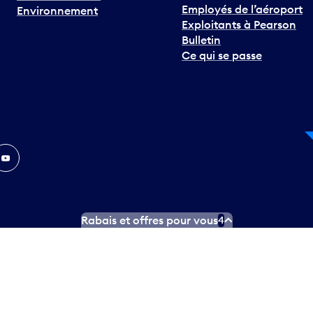
Employés de l’aéroport
Environnement
Exploitants à Pearson
Bulletin
Ce qui se passe
In
ouTube
Rabais et offres pour vous
4
ngues officielles
Conditions d’utilisation des médias sociaux
C
ity.