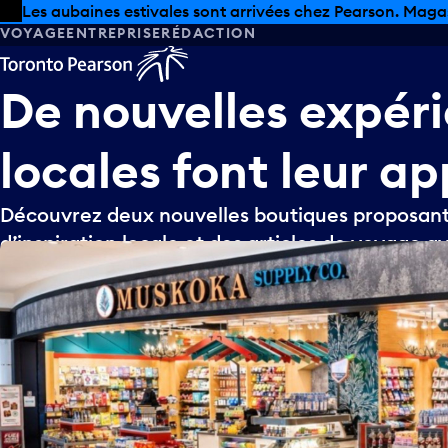
Skip to offers
Passer au contenu principal
Les aubaines estivales sont arrivées chez Pearson. Maga
VOYAGE
ENTREPRISE
RÉDACTION
De
nouvelles
expér
locales
font
leur
ap
Découvrez deux nouvelles boutiques proposan
d’inspiration locale et des articles de voyage a