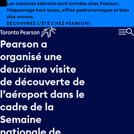
Skip to offers
Passer au contenu principal
Les aubaines estivales sont arrivées chez Pearson.
Magasinage hors taxes, offres gastronomiques et bien
plus encore.
DÉCOUVREZ L’ÉTÉ CHEZ PEARSON
MEN
R
Pearson
a
organisé
une
deuxième
visite
de
découverte
de
l’aéroport
dans
le
cadre
de
la
Semaine
nationale
de